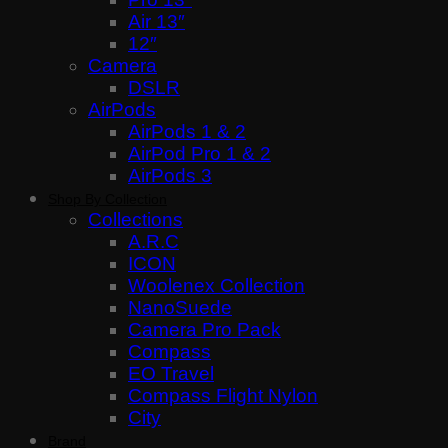
Air 13″
12″
Camera
DSLR
AirPods
AirPods 1 & 2
AirPod Pro 1 & 2
AirPods 3
Shop By Collection
Collections
A.R.C
ICON
Woolenex Collection
NanoSuede
Camera Pro Pack
Compass
EO Travel
Compass Flight Nylon
City
Brand