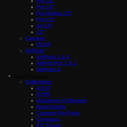
Pro 15″
Pro 14″
Pro Retina 13″
Pro 13″
Air 13″
12″
Camera
DSLR
AirPods
AirPods 1 & 2
AirPod Pro 1 & 2
AirPods 3
Shop By Collection
Collections
A.R.C
ICON
Woolenex Collection
NanoSuede
Camera Pro Pack
Compass
EO Travel