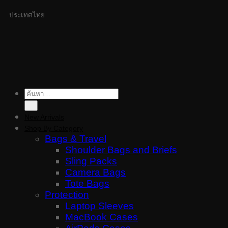
ประเทศไทย
ค้นหา:
New Arrivals
Shop By Category
Bags & Travel
Shoulder Bags and Briefs
Sling Packs
Camera Bags
Tote Bags
Protection
Laptop Sleeves
MacBook Cases